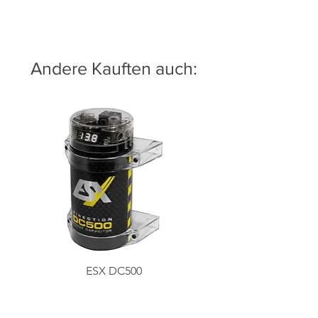
Andere Kauften auch:
ESX DC500
Preis
79,00 €