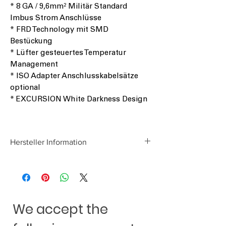
* 8 GA / 9,6mm² Militär Standard
Imbus Strom Anschlüsse
* FRD Technology mit SMD
Bestückung
* Lüfter gesteuertes Temperatur
Management
* ISO Adapter Anschlusskabelsätze
optional
* EXCURSION White Darkness Design
Hersteller Information
EXCURSION INTL
Friedrich-Ebert-Str. 42, D-92637 Weiden
/ Germany
www.chpw.de
We accept the