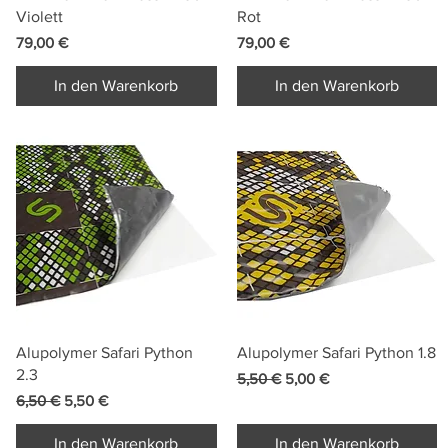
Violett
Rot
Preis
Preis
79,00 €
79,00 €
In den Warenkorb
In den Warenkorb
Schnellansicht
Schnellansicht
Alupolymer Safari Python
Alupolymer Safari Python 1.8
2.3
Standardpreis
Sale-Preis
5,50 €
5,00 €
Standardpreis
Sale-Preis
6,50 €
5,50 €
In den Warenkorb
In den Warenkorb