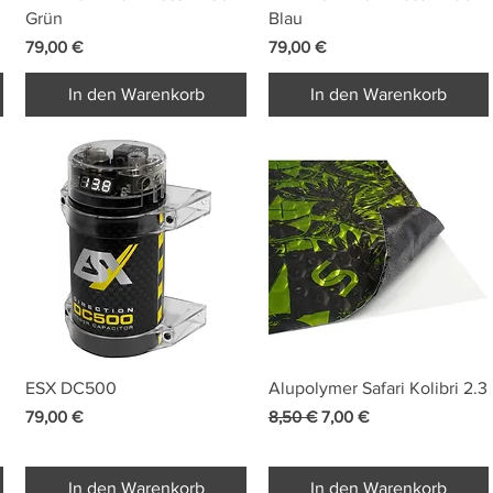
Grün
Blau
Preis
Preis
79,00 €
79,00 €
In den Warenkorb
In den Warenkorb
Schnellansicht
Schnellansicht
ESX DC500
Alupolymer Safari Kolibri 2.3
Preis
Standardpreis
Sale-Preis
79,00 €
8,50 €
7,00 €
In den Warenkorb
In den Warenkorb