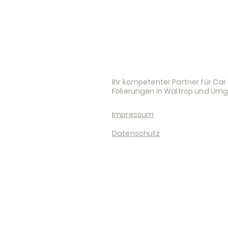
Mokka
Passat B6
Passat B7
Passat B8
STYLE AND AUDI
Polo 5
Polo 6
Polo 9N
Ihr kompetenter Partner für Car 
Folierungen in Waltrop und Um
S-Klasse W222
Scirocco 3
Impressum
Sprinter W906
Sprinter W907
Datenschutz
T5
T6
Tiguan 5N
Touran 5T
Up
Viano W639
Vito W447
X-Klasse W470