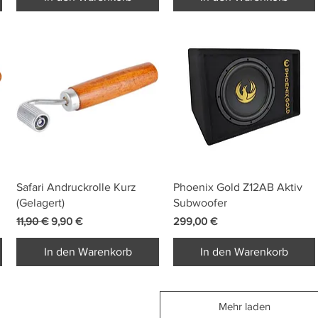
Schnellansicht
Schnellansicht
Safari Andruckrolle Kurz
Phoenix Gold Z12AB Aktiv
(Gelagert)
Subwoofer
Standardpreis
Sale-Preis
Preis
11,90 €
9,90 €
299,00 €
In den Warenkorb
In den Warenkorb
Mehr laden