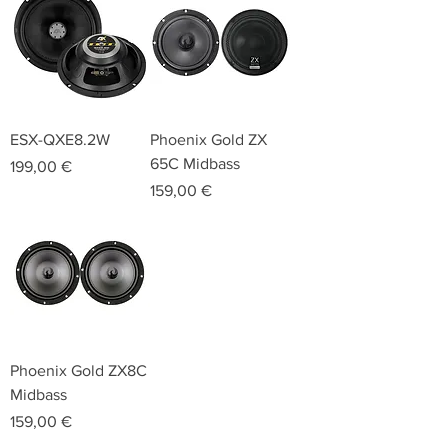
ESX-QXE8.2W
Phoenix Gold ZX
65C Midbass
Preis
199,00 €
Preis
159,00 €
Phoenix Gold ZX8C
Midbass
Preis
159,00 €