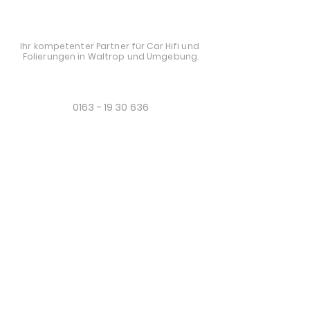
STYLE AND AUDIO
Ihr kompetenter Partner für Car Hifi und
Folierungen in Waltrop und Umgebung.
0163 - 19 30 636
mail@styleandaudio.de
Sandstraße 32, 45731 Waltrop
Datenschutz
Impressum