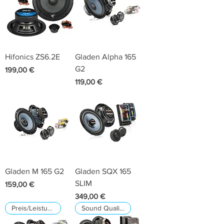
Hifonics ZS6.2E
Gladen Alpha 165
G2
Preis
199,00 €
Preis
119,00 €
Gladen M 165 G2
Gladen SQX 165
SLIM
Preis
159,00 €
Preis
349,00 €
Preis/Leistungs Tipp
Sound Quality