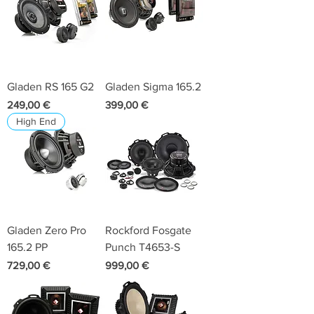
Gladen RS 165 G2
Gladen Sigma 165.2
Preis
Preis
249,00 €
399,00 €
High End
Gladen Zero Pro
Rockford Fosgate
165.2 PP
Punch T4653-S
Preis
Preis
729,00 €
999,00 €