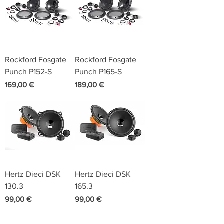
Rockford Fosgate
Rockford Fosgate
Punch P152-S
Punch P165-S
Preis
Preis
169,00 €
189,00 €
Hertz Dieci DSK
Hertz Dieci DSK
130.3
165.3
Preis
Preis
99,00 €
99,00 €