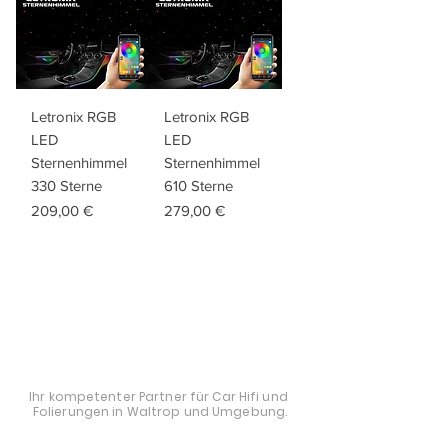
Letronix RGB
Letronix RGB
LED
LED
Sternenhimmel
Sternenhimmel
330 Sterne
610 Sterne
Preis
Preis
209,00 €
279,00 €
STYLE AND AUDIO
Ihr kompetenter Partner für Car Hifi und
Folierungen in Waltrop und Umgebung.