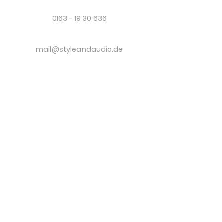
0163 - 19 30 636
mail@styleandaudio.de
Sandstraße 32, 45731 Waltrop
Datenschutz
Impressum