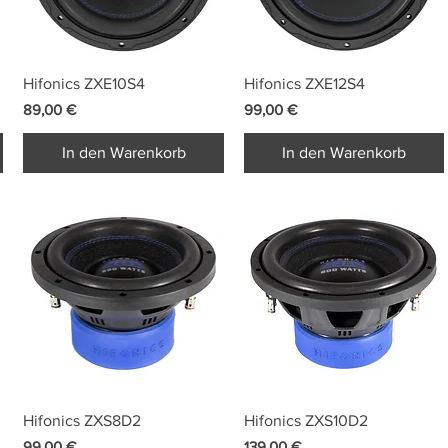
Schnellansicht
Schnellansicht
Hifonics ZXE10S4
Hifonics ZXE12S4
Preis
Preis
89,00 €
99,00 €
In den Warenkorb
In den Warenkorb
Schnellansicht
Schnellansicht
Hifonics ZXS8D2
Hifonics ZXS10D2
Preis
Preis
99,00 €
139,00 €