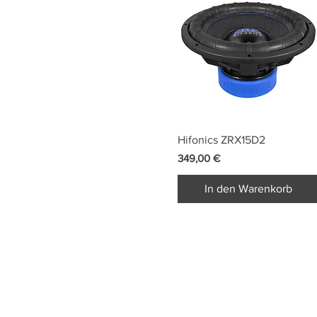
Schnellansicht
Hifonics ZRX15D2
Preis
349,00 €
In den Warenkorb