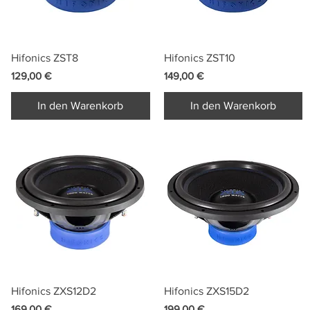
Schnellansicht
Schnellansicht
Hifonics ZST8
Hifonics ZST10
Preis
Preis
129,00 €
149,00 €
In den Warenkorb
In den Warenkorb
Schnellansicht
Schnellansicht
Hifonics ZXS12D2
Hifonics ZXS15D2
Preis
Preis
169,00 €
199,00 €