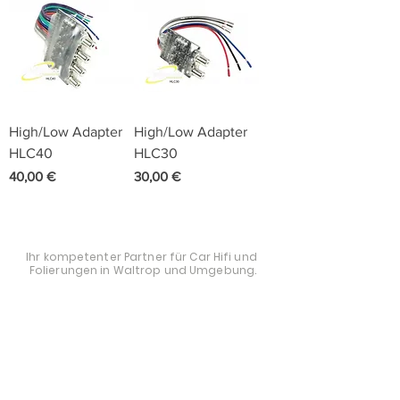
High/Low Adapter
High/Low Adapter
HLC40
HLC30
Preis
Preis
40,00 €
30,00 €
STYLE AND AUDIO
Ihr kompetenter Partner für Car Hifi und
Folierungen in Waltrop und Umgebung.
0163 - 19 30 636
mail@styleandaudio.de