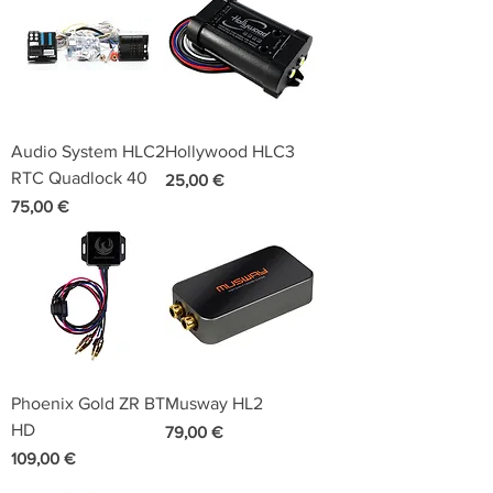
Audio System HLC2
Hollywood HLC3
RTC Quadlock 40
Preis
25,00 €
Preis
75,00 €
Phoenix Gold ZR BT
Musway HL2
HD
Preis
79,00 €
Preis
109,00 €