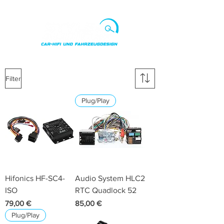
Punkte ansehen
Filter
Plug/Play
Hifonics HF-SC4-
Audio System HLC2
ISO
RTC Quadlock 52
Preis
Preis
79,00 €
85,00 €
Plug/Play