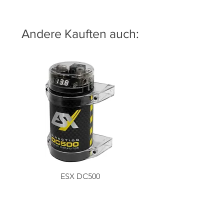
Andere Kauften auch:
ESX DC500
Preis
79,00 €