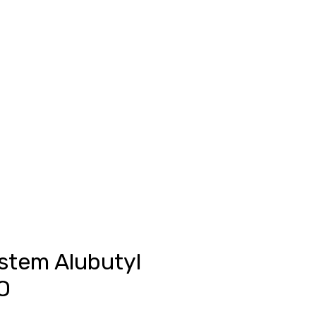
Anmelden
unkte ansehen
Events/News
Kontakt
stem Alubutyl
O