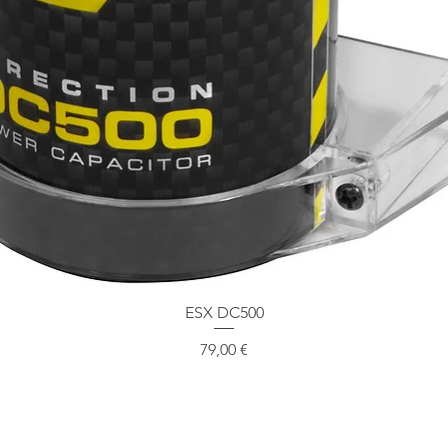
Schnellansicht
ESX DC500
Preis
79,00 €