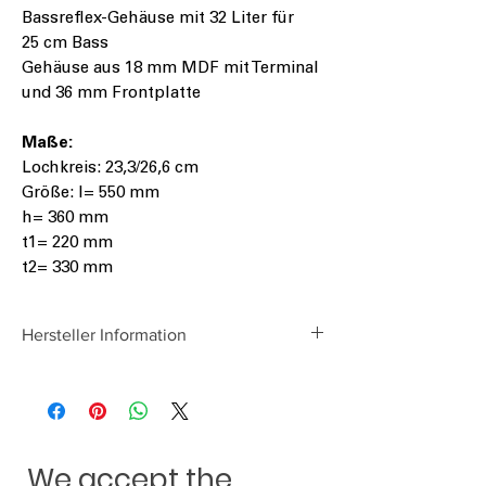
Bassreflex-Gehäuse mit 32 Liter für
25 cm Bass
Gehäuse aus 18 mm MDF mit Terminal
und 36 mm Frontplatte
Maße:
Lochkreis: 23,3/26,6 cm
Größe: l= 550 mm
h= 360 mm
t1= 220 mm
t2= 330 mm
Hersteller Information
Audio System Germany
Falltorstraße 6
76707 Hambrücken
We accept the