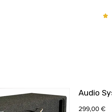
P
hifi Shop
Sound Pakete
Dienstleistungen
Audio S
Pr
299,00 €