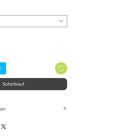
b
Sofortkauf
ion
many
n