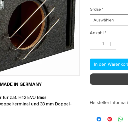
Größe
*
Auswählen
Anzahl
*
In den Warenkor
 MADE IN GERMANY
r für z.B. H12 EVO Bass
Hersteller Informat
oppelterminal und 38 mm Doppel-
Audio System Ger
Falltorstraße 6
76707 Hambrücke