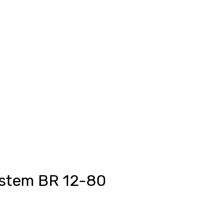
Anmelden
unkte ansehen
Events/News
Kontakt
ystem BR 12-80
eis