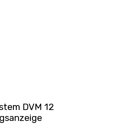
Anmelden
unkte ansehen
Events/News
Kontakt
ystem DVM 12
gsanzeige