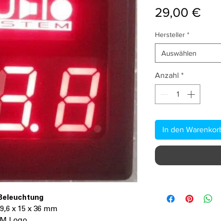
Pre
29,00 €
Hersteller
*
Auswählen
Anzahl
*
In den Warenkor
 Beleuchtung
9,6 x 15 x 36 mm
EM Logo