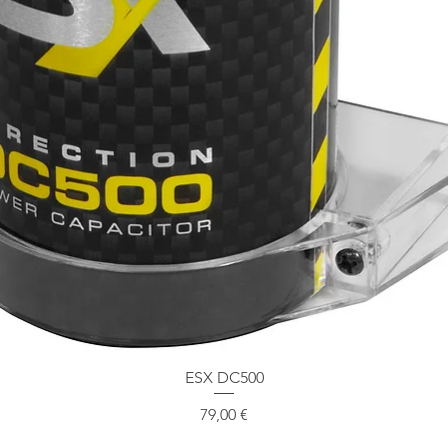
Schnellansicht
ESX DC500
Preis
79,00 €