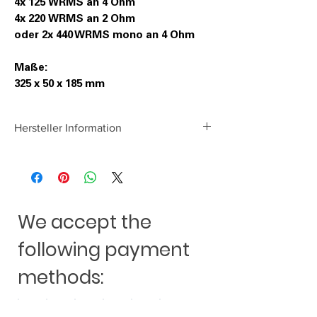
4x 125 WRMS an 4 Ohm
4x 220 WRMS an 2 Ohm
oder 2x 440 WRMS mono an 4 Ohm
Maße:
325 x 50 x 185 mm
Hersteller Information
Audio System Germany
Falltorstraße 6
76707 Hambrücken
E-Mail: info@audio-system.de
We accept the
following payment
methods: