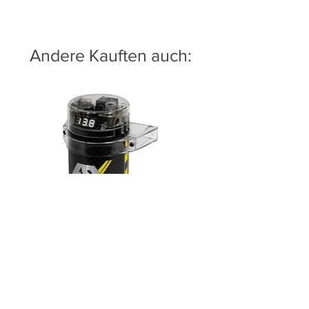
Andere Kauften auch:
ESX DC500
Preis
79,00 €