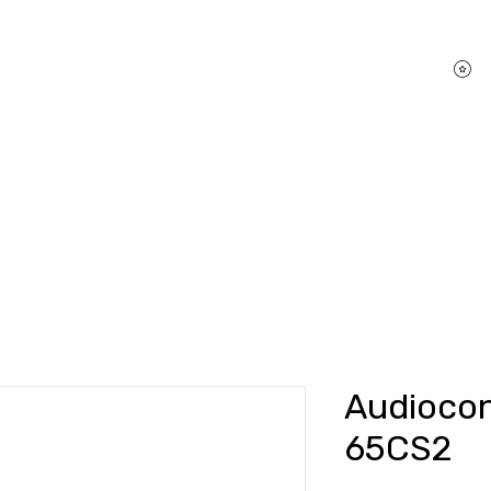
P
hifi Shop
Sound Pakete
Dienstleistungen
Audiocon
65CS2