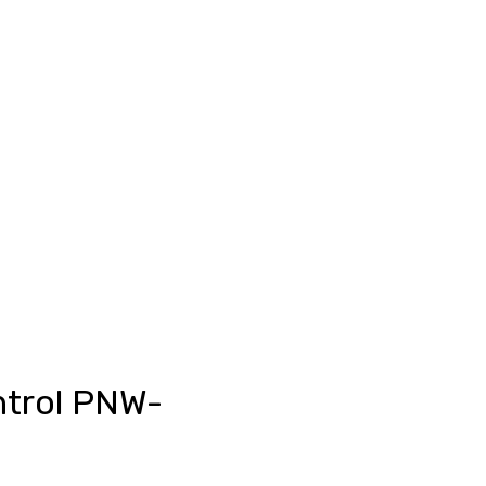
Anmelden
unkte ansehen
Events/News
Kontakt
trol PNW-