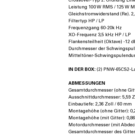
Crossover-Typ 2. Ordnung Link
Leistung 100 W RMS / 125 W 
Gleichstromwiderstand (Re). 
Filtertyp HP / LP
Frequenzgang 60-20k Hz
XO-Frequenz 3,5 kHz HP / LP
Flankensteilheit (Oktave) -12 d
Durchmesser der Schwingspul
Mitteltöner-Schwingspulend
IN DER BOX:
(2) PNW-65CS2-La
ABMESSUNGEN
Gesamtdurchmesser (ohne Gitte
Ausschnittdurchmesser: 5,59 Z
Einbautiefe: 2,36 Zoll / 60 mm
Montagehöhe (ohne Gitter): 0,2
Montagehöhe (mit Gitter): 0,86
Motordurchmesser (mit Abdecku
Gesamtdurchmesser des Gitters