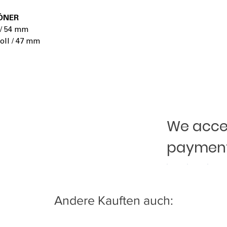
ÖNER
 / 54 mm
oll / 47 mm
We accep
payment
Andere Kauften auch: