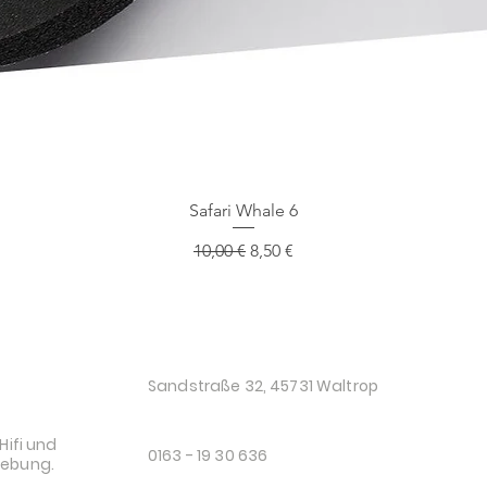
Schnellansicht
Safari Whale 6
Standardpreis
Sale-Preis
10,00 €
8,50 €
O
Sandstraße 32, 45731 Waltrop
Hifi und
0163 - 19 30 636
gebung.