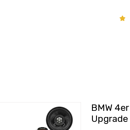
P
hifi Shop
Sound Pakete
Dienstleistungen
BMW 4er
Upgrade