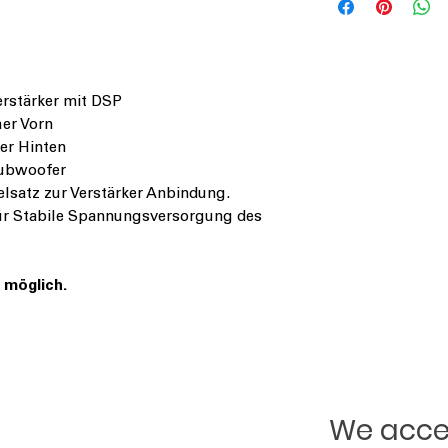
Am Breilingsweg 3
D-76709 Kronau
www.audiodesign.
erstärker mit DSP
er Vorn
er Hinten
Subwoofer
elsatz zur Verstärker Anbindung.
ür Stabile Spannungsversorgung des
 möglich.
We accep