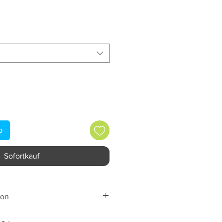
reis
b
Sofortkauf
ion
bH