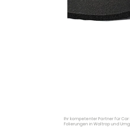
STYLE AND AUDI
Ihr kompetenter Partner für Car 
Folierungen in Waltrop und Um