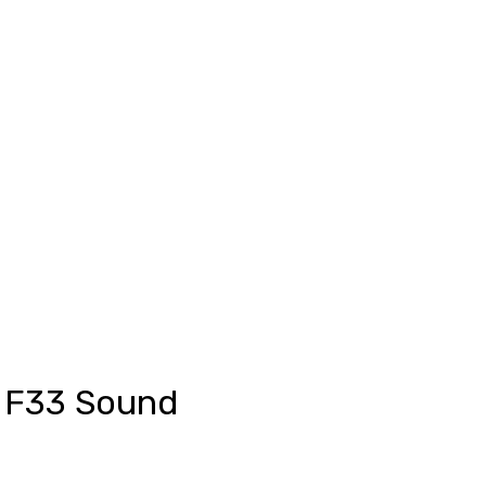
Anmelden
unkte ansehen
Events/News
Kontakt
 F33 Sound