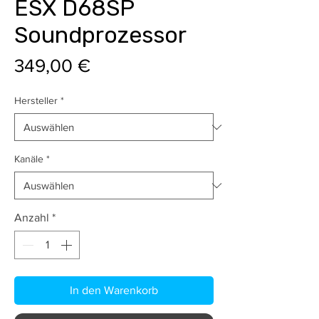
ESX D68SP
Soundprozessor
Preis
349,00 €
Hersteller
*
Kanäle
*
Anzahl
*
In den Warenkorb