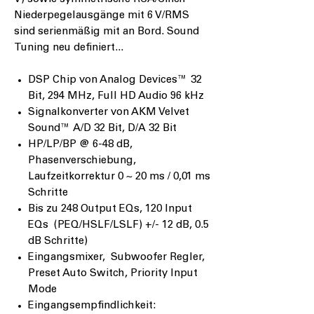
Niederpegelausgänge mit 6 V/RMS
sind serienmäßig mit an Bord. Sound
Tuning neu definiert...
DSP Chip von Analog Devices™ 32
Bit, 294 MHz, Full HD Audio 96 kHz
Signalkonverter von AKM Velvet
Sound™ A/D 32 Bit, D/A 32 Bit
HP/LP/BP @ 6-48 dB,
Phasenverschiebung,
Laufzeitkorrektur 0 ~ 20 ms / 0,01 ms
Schritte
Bis zu 248 Output EQs, 120 Input
EQs (PEQ/HSLF/LSLF) +/- 12 dB, 0.5
dB Schritte)
Eingangsmixer, Subwoofer Regler,
Preset Auto Switch, Priority Input
Mode
Eingangsempfindlichkeit: