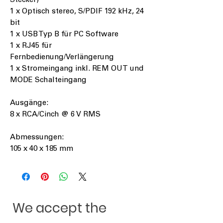
Stecker)
1 x Optisch stereo, S/PDIF 192 kHz, 24
bit
1 x USB Typ B für PC Software
1 x RJ45 für
Fernbedienung/Verlängerung
1 x Stromeingang inkl. REM OUT und
MODE Schalteingang
Ausgänge:
8 x RCA/Cinch @ 6 V RMS
Abmessungen:
105 x 40 x 185 mm
We accept the