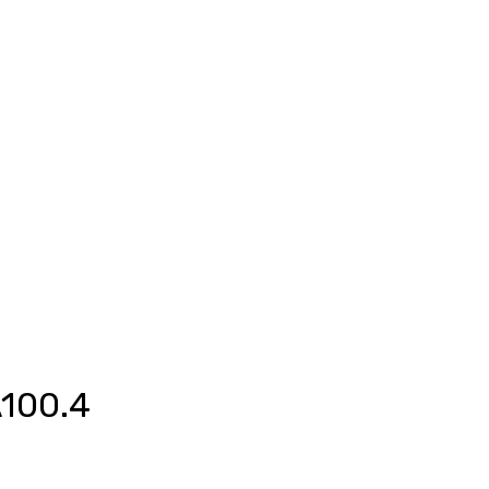
Anmelden
unkte ansehen
Events/News
Kontakt
100.4
eis