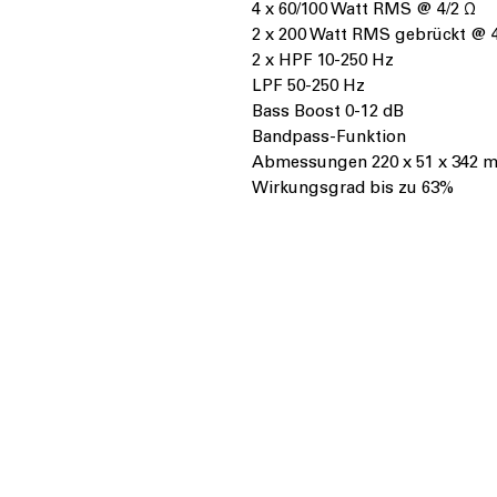
4 x 60/100 Watt RMS @ 4/2 Ω
2 x 200 Watt RMS gebrückt @ 
2 x HPF 10-250 Hz
LPF 50-250 Hz
Bass Boost 0-12 dB
Bandpass-Funktion
Abmessungen 220 x 51 x 342 
Wirkungsgrad bis zu 63%