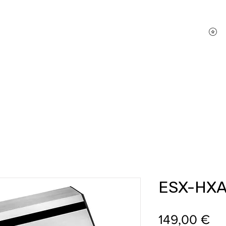
P
hifi Shop
Sound Pakete
Dienstleistungen
ESX-HXA
Pr
149,00 €