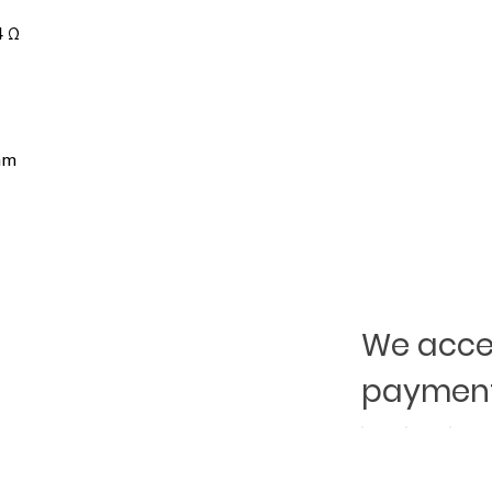
4 Ω
mm
We accep
payment