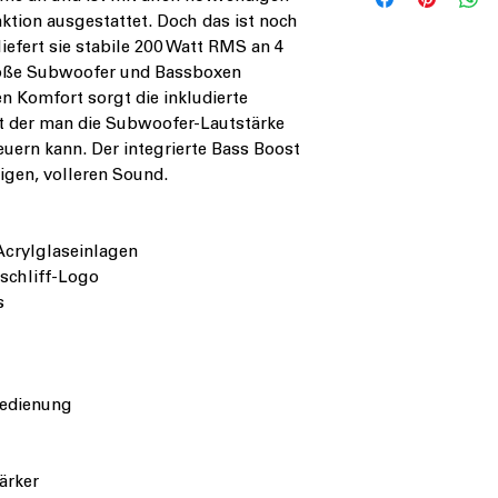
ktion ausgestattet. Doch das ist noch
liefert sie stabile 200 Watt RMS an 4
roße Subwoofer und Bassboxen
en Komfort sorgt die inkludierte
t der man die Subwoofer-Lautstärke
uern kann. Der integrierte Bass Boost
tigen, volleren Sound.
Acrylglaseinlagen
schliff-Logo
s
edienung
ärker