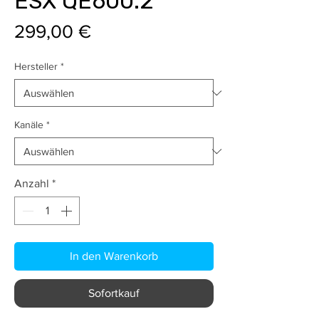
ESX QE600.2
Preis
299,00 €
Hersteller
*
Kanäle
*
Anzahl
*
In den Warenkorb
Sofortkauf