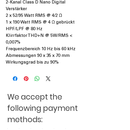
2-Kanal Class D Nano Digital
Verstärker
2 x 52/95 Watt RMS @ 4/2 Ω
1 x 190 Watt RMS @ 4 Ω gebrückt
HPF/LPF @ 80 Hz
Klirrfaktor THD+N @ 5W/RMS <
0,007%
Frequenzbereich 10 Hz bis 60 kHz
Abmessungen 90 x 35 x 70 mm
Wirkungsgrad bis zu 90%
We accept the
following payment
methods: