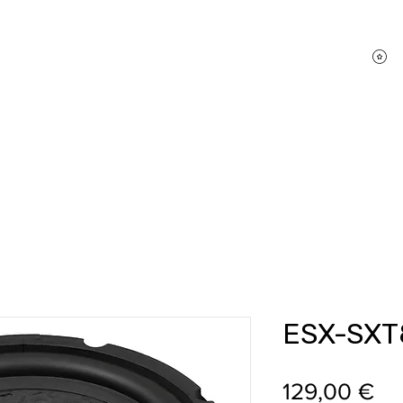
P
hifi Shop
Sound Pakete
Dienstleistungen
ESX-SX
Pr
129,00 €