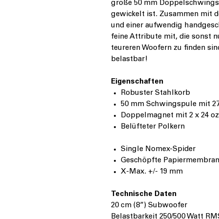
große 50 mm Doppelschwingsp
gewickelt ist. Zusammen mit 
und einer aufwendig handgesc
feine Attribute mit, die sonst 
teureren Woofern zu finden si
belastbar!
Eigenschaften
Robuster Stahlkorb
50 mm Schwingspule mit 2
Doppelmagnet mit 2 x 24 oz.
Belüfteter Polkern
Single Nomex-Spider
Geschöpfte Papiermembra
X-Max. +/- 19 mm
Technische Daten
20 cm (8”) Subwoofer
Belastbarkeit 250/500 Watt R