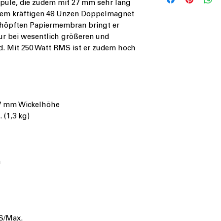
ule, die zudem mit 27 mm sehr lang
dem kräftigen 48 Unzen Doppelmagnet
höpften Papiermembran bringt er
nur bei wesentlich größeren und
nd. Mit 250 Watt RMS ist er zudem hoch
7 mm Wickelhöhe
 (1,3 kg)
n
MS/Max.