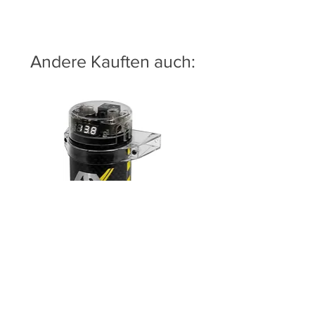
Andere Kauften auch:
ESX DC500
Preis
79,00 €