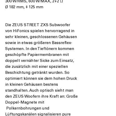
300 W/RMS, 600 W/MAX, 2+2 Ω
Ø 182 mm, ‡ 125 mm
Die ZEUS STREET ZXS Subwoofer
von HiFonics spielen hervorragend in
sehr kleinen, geschlossenen Gehäusen
sowie in etwas größeren Bassreflex-
Systemen. In den Tieftönern kommen
geschöpfte Papiermembranen mit
doppelt vernähter Sicke zum Einsatz,
die zusätzlich mit einer speziellen
Beschichtung getränkt wurden. So
optimiert können sie dem hohen Druck
in kleinen Gehäusen bestens
standhalten. Auch optisch sieht man
den ZEUS Woofern ihre Kraft an: Große
Doppel-Magnete mit
Polkernbohrungen und
Lüftungskanälen signalisieren pure