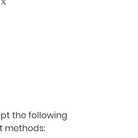
 Vaschenkovsky Gasse 28B
t the following
 methods: