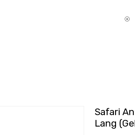
P
hifi Shop
Sound Pakete
Dienstleistungen
Safari An
Lang (Ge