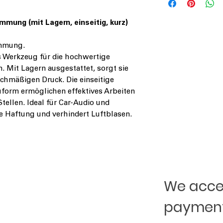
Ukraine, Charkow,
info@safari-ua.com
mmung (mit Lagern, einseitig, kurz)
ämmung.
 Werkzeug für die hochwertige
Mit Lagern ausgestattet, sorgt sie
ichmäßigen Druck. Die einseitige
uform ermöglichen effektives Arbeiten
ellen. Ideal für Car-Audio und
 Haftung und verhindert Luftblasen.
We accep
payment