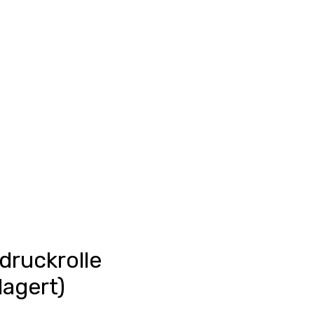
Anmelden
unkte ansehen
Events/News
Kontakt
druckrolle
lagert)