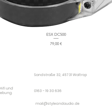
Schnellansicht
ESX DC500
Preis
79,00 €
O
Sandstraße 32, 45731 Waltrop
Hifi und
0163 - 19 30 636
gebung.
mail@styleandaudio.de