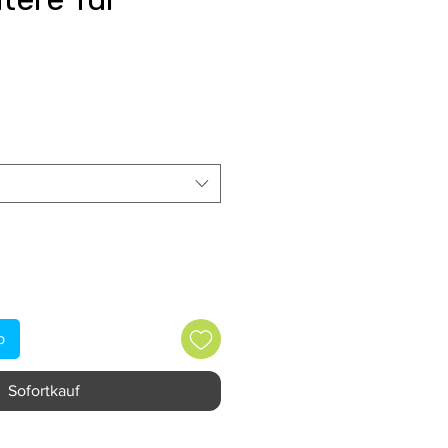
s
b
Sofortkauf