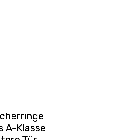
Anmelden
unkte ansehen
Events/News
Kontakt
cherringe
 A-Klasse
tere Tür