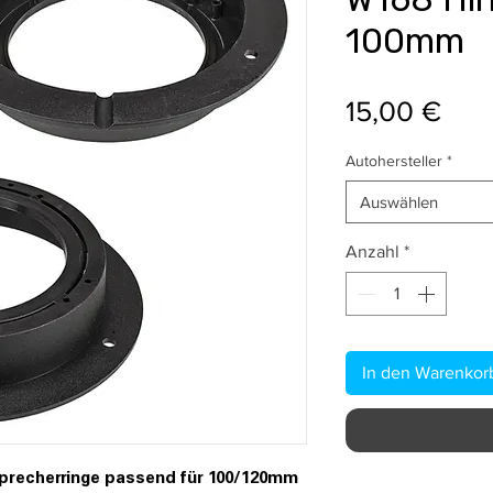
100mm
Prei
15,00 €
Autohersteller
*
Auswählen
Anzahl
*
In den Warenkor
precherringe passend für 100/120mm