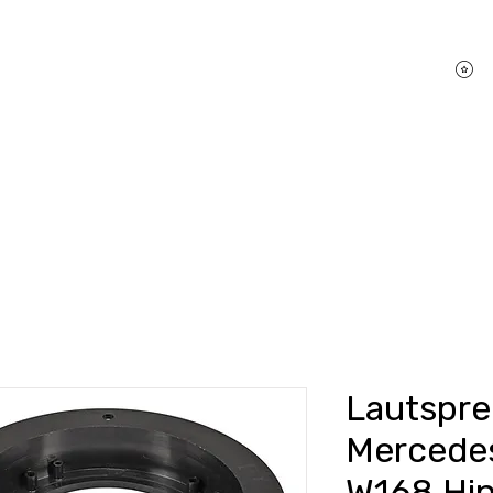
P
hifi Shop
Sound Pakete
Dienstleistungen
Lautspre
Mercedes
W168 Hin