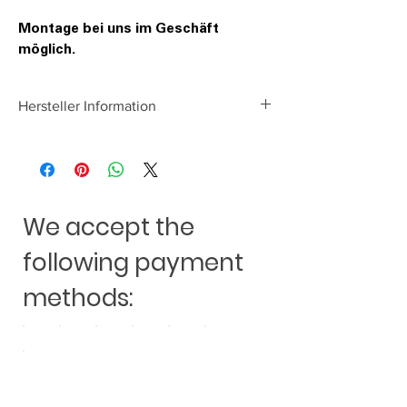
Montage bei uns im Geschäft
möglich.
Hersteller Information
Audio Design GmbH
Am Breilingsweg 3
D-76709 Kronau
www.audiodesign.de
We accept the
following payment
methods: