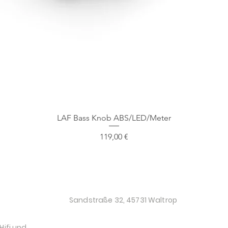
Schnellansicht
LAF Bass Knob ABS/LED/Meter
Preis
119,00 €
O
Sandstraße 32, 45731 Waltrop
Hifi und