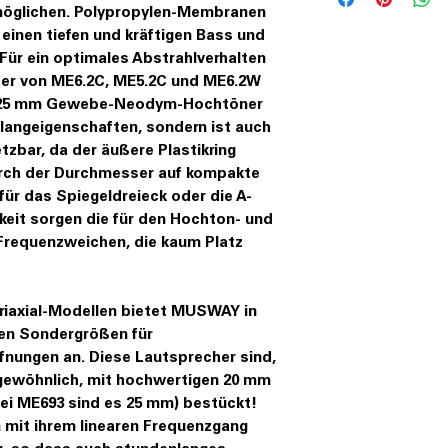
rmöglichen. Polypropylen-Membranen
einen tiefen und kräftigen Bass und
 Für ein optimales Abstrahlverhalten
her von ME6.2C, ME5.2C und ME6.2W
r 25 mm Gewebe-Neodym-Hochtöner
Klangeigenschaften, sondern ist auch
tzbar, da der äußere Plastikring
rch der Durchmesser auf kompakte
für das Spiegeldreieck oder die A-
keit sorgen die für den Hochton- und
Frequenzweichen, die kaum Platz
riaxial-Modellen bietet MUSWAY in
ten Sondergrößen für
fnungen an. Diese Lautsprecher sind,
ngewöhnlich, mit hochwertigen 20 mm
i ME693 sind es 25 mm) bestückt!
n mit ihrem linearen Frequenzgang