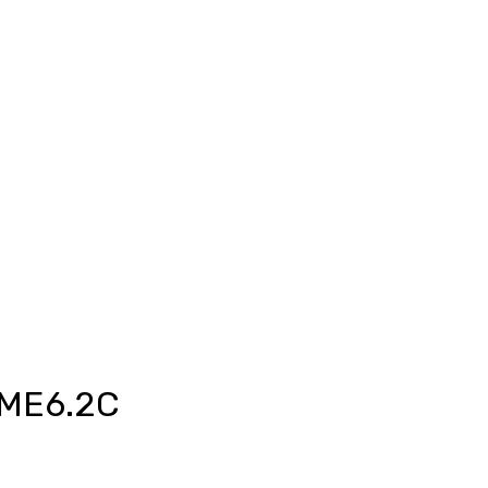
Anmelden
unkte ansehen
Events/News
Kontakt
ME6.2C
eis