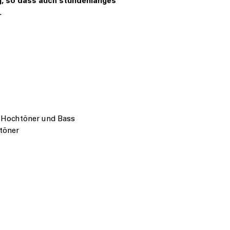
, so dass auch stundenlanges
.
 Hochtöner und Bass
töner