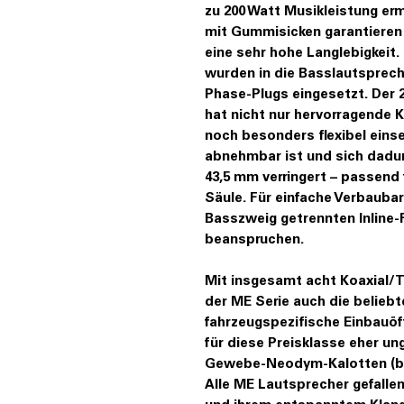
zu 200 Watt Musikleistung e
mit Gummisicken garantieren 
eine sehr hohe Langlebigkeit.
wurden in die Basslautsprec
Phase-Plugs eingesetzt. De
hat nicht nur hervorragende 
noch besonders flexibel einse
abnehmbar ist und sich dadu
43,5 mm verringert – passend 
Säule. Für einfache Verbaubar
Basszweig getrennten Inline-
beanspruchen.
Mit insgesamt acht Koaxial/T
der ME Serie auch die belieb
fahrzeugspezifische Einbauöf
für diese Preisklasse eher u
Gewebe-Neodym-Kalotten (be
Alle ME Lautsprecher gefalle