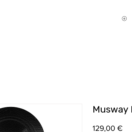
P
hifi Shop
Sound Pakete
Dienstleistungen
Musway 
Pr
129,00 €