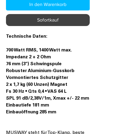
In den Warenkorb
Sofortkauf
Technische Daten:
700 Watt RMS, 1400 Watt max.
Impedanz 2 + 2 Ohm
76 mm (3") Schwingspule
Robuster Aluminium-Gusskorb
Vormontiertes Schutzgitter
2 x 1,7 kg (60 Unzen) Magnet
Fs 30 Hz • Qts 0,4 • VAS 64 L
SPL 91 dB/2,38V/1m, Xmax +/- 22 mm
Einbautiefe 181 mm
Einbauöffnung 285 mm
MUSWAY steht für Top-Klang, beste