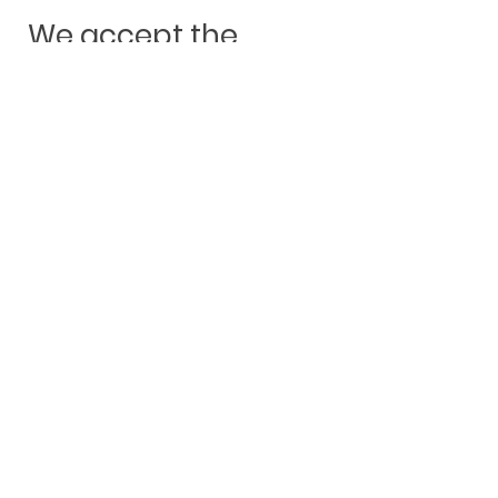
We accept the
following payment
methods:
Andere Kauften auch: