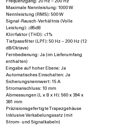
Frequenzgang: 20 Hz – 200 Hz
Maximale Nennleistung: 1000 W
Nennleistung (RMS): 500 W
Signal-Rausch-Verhältnis (Volle
Leistung): ≥85dB
Klirrfaktor (THD): ≤1%
Tiefpassfilter (LPF): 50 Hz – 200 Hz (12
dB/Oktave)
Fernbedienung: Ja (im Lieferumfang
enthalten)
Eingabe auf hoher Ebene: Ja
Automatisches Einschalten: Ja
Sicherungsnennwert: 15 A
Stromanschluss: 10 mm
Abmessungen (L x B x H): 560 x 394 x
381 mm
Präzisionsgefertigte Trapezgehäuse
Inklusive Verkabelungssatz (mit
Strom- und Signalkabeln)