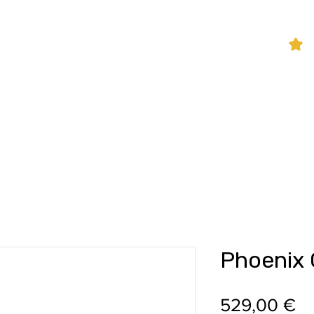
P
hifi Shop
Sound Pakete
Dienstleistungen
Phoenix
Pr
529,00 €