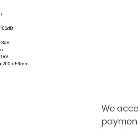
)
>100dB
+18dB
hm
 15V
x 200 x 56mm
We accep
payment