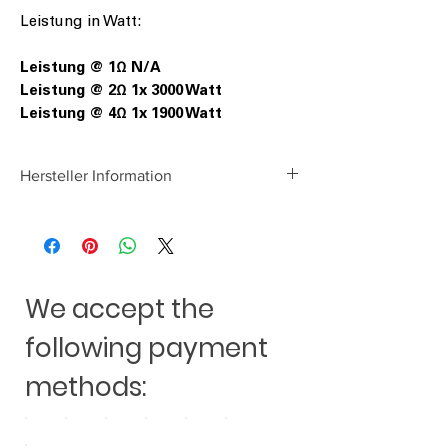
Leistung in Watt:
Leistung @ 1Ω N/A
Leistung @ 2Ω 1x 3000 Watt
Leistung @ 4Ω 1x 1900 Watt
Hersteller Information
JR-Labs
Heinrich-Hertz-Straße 13 A
46325 Borken
E-Mail: info@jr-labs.eu
We accept the
following payment
methods: