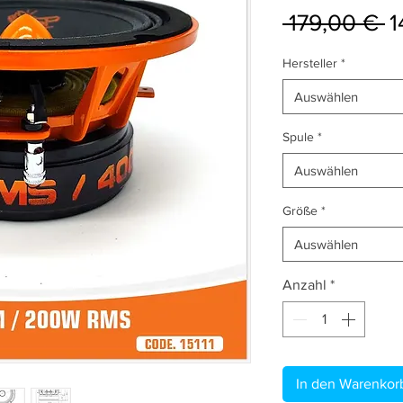
S
 179,00 € 
1
Hersteller
*
Auswählen
Spule
*
Auswählen
Größe
*
Auswählen
Anzahl
*
In den Warenkor