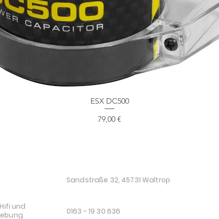
Schnellansicht
ESX DC500
Preis
79,00 €
O
Sandstraße 32, 45731 Waltrop
Hifi und
0163 - 19 30 636
gebung.