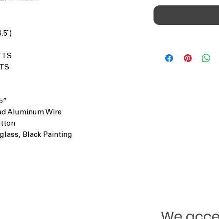
.5¨)
TTS
TTS
.5”
lad Aluminum Wire
tton
glass, Black Painting
We accep