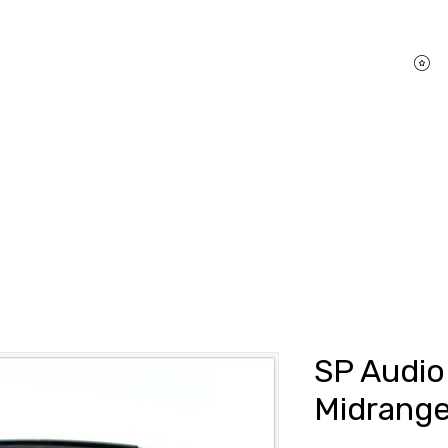
P
hifi Shop
Sound Pakete
Dienstleistungen
SP Audi
Midrang