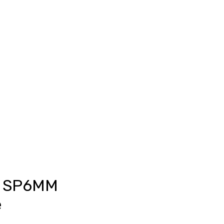
Anmelden
unkte ansehen
Events/News
Kontakt
o SP6MM
e