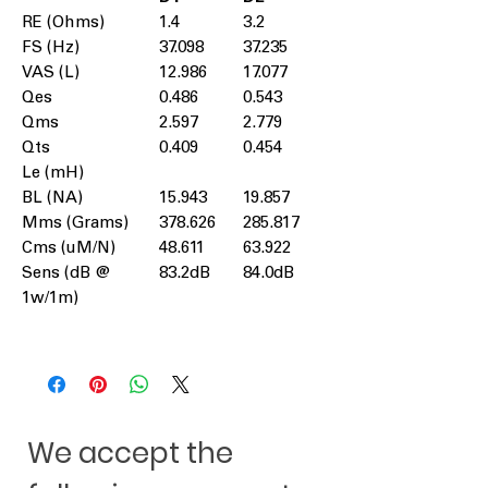
RE (Ohms)
1.4
3.2
FS (Hz)
37.098
37.235
VAS (L)
12.986
17.077
Qes
0.486
0.543
Qms
2.597
2.779
Qts
0.409
0.454
Le (mH)
BL (NA)
15.943
19.857
Mms (Grams)
378.626
285.817
Cms (uM/N)
48.611
63.922
Sens (dB @
83.2dB
84.0dB
1w/1m)
We accept the