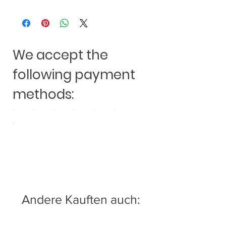
Audio Design GmbH
Am Breilingsweg 3
D-76709 Kronau
www.audiodesign.de
We accept the
following payment
methods:
Andere Kauften auch: