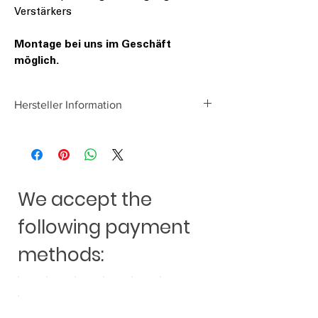
Verstärkers
Montage bei uns im Geschäft
möglich.
Hersteller Information
Audio Design GmbH
Am Breilingsweg 3
D-76709 Kronau
www.audiodesign.de
We accept the
following payment
methods: