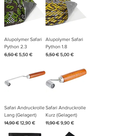
Alupolymer Safari
Alupolymer Safari
Python 2.3
Python 1.8
Standardpreis
Sale-Preis
Standardpreis
Sale-Preis
6,50 €
5,50 €
5,50 €
5,00 €
Safari Andruckrolle
Safari Andruckrolle
Lang (Gelagert)
Kurz (Gelagert)
Standardpreis
Sale-Preis
Standardpreis
Sale-Preis
14,90 €
12,90 €
11,90 €
9,90 €