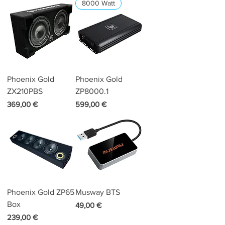
8000 Watt
Phoenix Gold
Phoenix Gold
ZX210PBS
ZP8000.1
Preis
Preis
369,00 €
599,00 €
Phoenix Gold ZP65
Musway BTS
Box
Preis
49,00 €
Preis
239,00 €