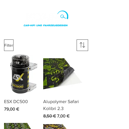
Punkte ansehen
Filter
ESX DC500
Alupolymer Safari
Kolibri 2.3
Preis
79,00 €
Standardpreis
Sale-Preis
8,50 €
7,00 €