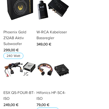
Phoenix Gold
W-RCA Kabeloser
Z12AB Aktiv
Bassregler
Subwoofer
Preis
349,00 €
Preis
299,00 €
240 Watt
ESX QS-FOUR-BT-
Hifonics HF-SC4-
ISO
ISO
Preis
Preis
249,00 €
79,00 €