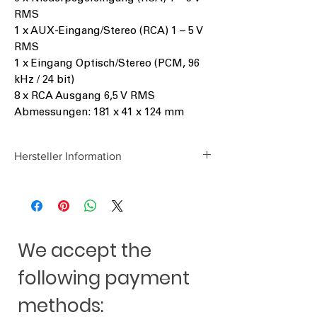
RMS
1 x AUX-Eingang/Stereo (RCA) 1 – 5 V
RMS
1 x Eingang Optisch/Stereo (PCM, 96
kHz / 24 bit)
8 x RCA Ausgang 6,5 V RMS
Abmessungen: 181 x 41 x 124 mm
Hersteller Information
Audio Design GmbH
Am Breilingsweg 3
D-76709 Kronau
www.audiodesign.de
We accept the
following payment
methods: