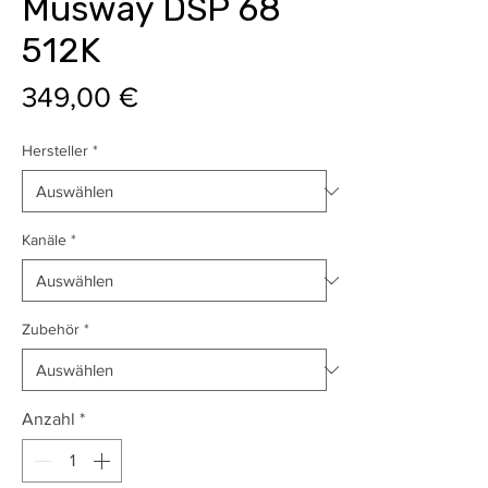
Musway DSP 68
512K
Preis
349,00 €
Hersteller
*
Kanäle
*
Zubehör
*
Anzahl
*