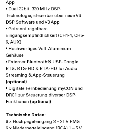
App
• Dual 32bit, 330 MHz DSP-
Technologie, steuerbar über neue V3
DSP Software und V3 App
• Getrennt regelbare
Eingangsempfindlichkeit (CH1-4, CH5-
6, AUX)
• Hochwertiges Voll-Aluminium
Gehäuse
• Externer Bluetooth® USB-Dongle
BTS, BTS-HD & BTA-HD für Audio
Streaming & App-Steuerung
(optional)
• Digitale Fernbedienung myCON und
DRC1 zur Steuerung diverser DSP-
Funktionen
(optional)
Technische Daten:
6 x Hochpegeleingang 3 – 21 V RMS
6 x Niederpegeleingang (RCA) 1 – 5 V