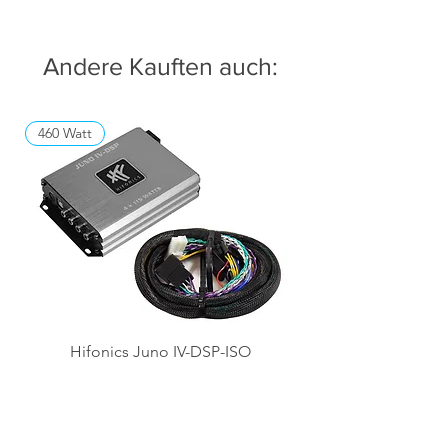
Andere Kauften auch:
460 Watt
Hifonics Juno IV-DSP-ISO
Preis
369,00 €