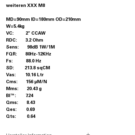
weiteren XXX M8
MD=90mm ID=180mm OD=210mm
W=5.4kg
VC: 2" CCAW
RDC: 3.2 Ohm
Sens: 98dB 1W/1M
FQR: 80Hz-12KHz
Fs: 88.0 Hz
SD: 213.8 sqCM
Vas: 10.16 Ltr
Cms: 156 µM/N
Mms: 20.43 g
Bl™: 7.24
Qms: 8.43
Qes: 0.69
Qts: 0.64