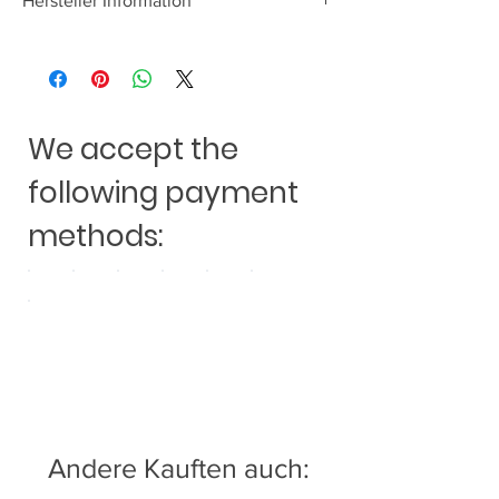
Hersteller Information
EXCURSION INTL
Friedrich-Ebert-Str. 42, D-92637 Weiden
/ Germany
www.chpw.de
We accept the
following payment
methods:
Andere Kauften auch: