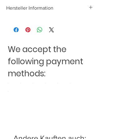
Hersteller Information
Audio Design GmbH
Am Breilingsweg 3
D-76709 Kronau
www.audiodesign.de
We accept the
following payment
methods:
Andere Kauften auch: