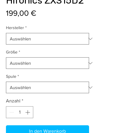
Hifonics ZXS15D2
Preis
199,00 €
Hersteller
*
Größe
*
Spule
*
Anzahl
*
In den Warenkorb