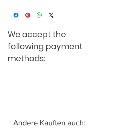
Audio Design GmbH
Am Breilingsweg 3
D-76709 Kronau
www.audiodesign.de
We accept the
following payment
methods:
Andere Kauften auch: