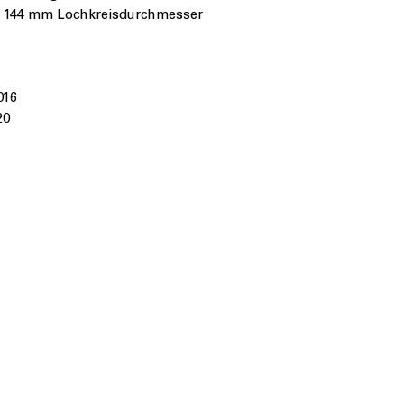
it 144 mm Lochkreisdurchmesser
016
20
1