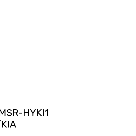
Anmelden
unkte ansehen
Events/News
Kontakt
MSR-HYKI1
/KIA