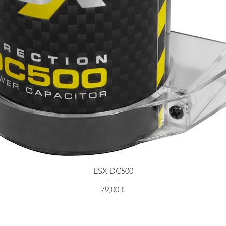
Schnellansicht
ESX DC500
Preis
79,00 €