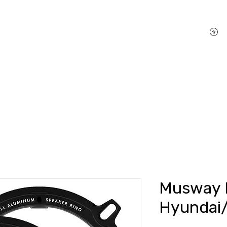
P
hifi Shop
Sound Pakete
Dienstleistungen
Musway 
Hyundai