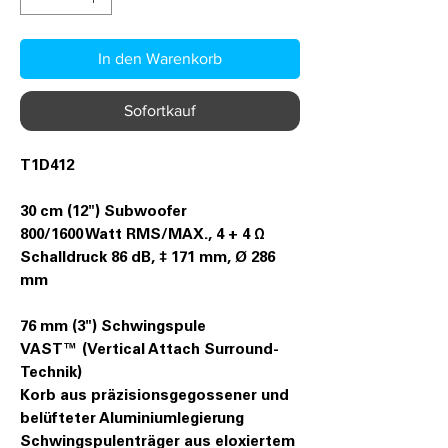
In den Warenkorb
Sofortkauf
T1D412
30 cm (12") Subwoofer
800/1600 Watt RMS/MAX., 4 + 4 Ω
Schalldruck 86 dB, ‡ 171 mm, Ø 286
mm
76 mm (3") Schwingspule
VAST™ (Vertical Attach Surround-
Technik)
Korb aus präzisionsgegossener und
belüfteter Aluminiumlegierung
Schwingspulenträger aus eloxiertem