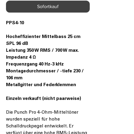
Sofortkauf
PPS4-10
Hocheffizienter Mittelbass 25 cm
SPL 96 dB
Leistung 350 W RMS / 700 W max.
Impedanz 4 Ω
Frequenzgang 40 Hz-3 kHz
Montagedurchmesser / -tiefe 230 /
106 mm
Metallgitter und Federklemmen
Einzeln verkauft (nicht paarweise)
Die Punch Pro 4-Ohm-Mitteltöner
wurden speziell für hohe
Schalldruckpegel entwickelt. Er
verfügt über eine hohe RMS-Leistung