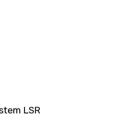
Anmelden
unkte ansehen
Events/News
Kontakt
ystem LSR