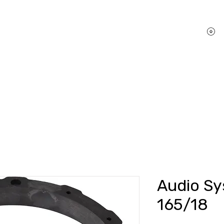
P
hifi Shop
Sound Pakete
Dienstleistungen
Audio S
165/18