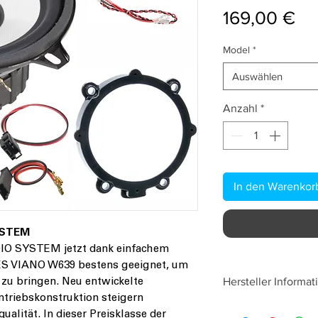
Pr
169,00 €
Model
*
Auswählen
Anzahl
*
In den Warenkor
YSTEM
DIO SYSTEM jetzt dank einfachem
ES VIANO W639 bestens geeignet, um
Hersteller Informat
 zu bringen. Neu entwickelte
ntriebskonstruktion steigern
Audio System Ger
alität. In dieser Preisklasse der