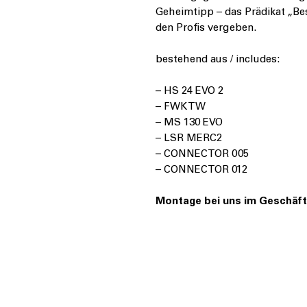
Geheimtipp – das Prädikat „Be
den Profis vergeben.
bestehend aus / includes:
– HS 24 EVO 2
– FWK TW
– MS 130 EVO
– LSR MERC2
– CONNECTOR 005
– CONNECTOR 012
Montage bei uns im Geschäft