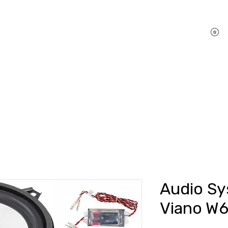
P
hifi Shop
Sound Pakete
Dienstleistungen
Audio Sy
Viano W