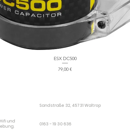
Schnellansicht
ESX DC500
Preis
79,00 €
O
Sandstraße 32, 45731 Waltrop
Hifi und
0163 - 19 30 636
gebung.