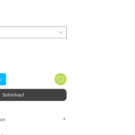
eis
b
Sofortkauf
ion
many