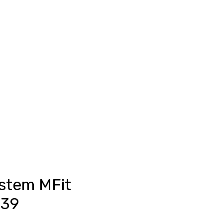
Anmelden
unkte ansehen
Events/News
Kontakt
stem MFit
639