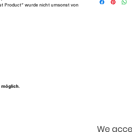
Falltorstraße 6
st Product“ wurde nicht umsonst von
76707 Hambrücke
 möglich.
We accep