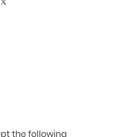
n
t the following