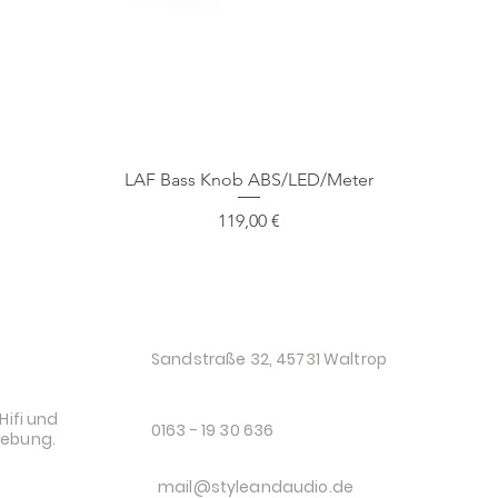
Schnellansicht
LAF Bass Knob ABS/LED/Meter
Preis
119,00 €
O
Sandstraße 32, 45731 Waltrop
Hifi und
0163 - 19 30 636
gebung.
mail@styleandaudio.de