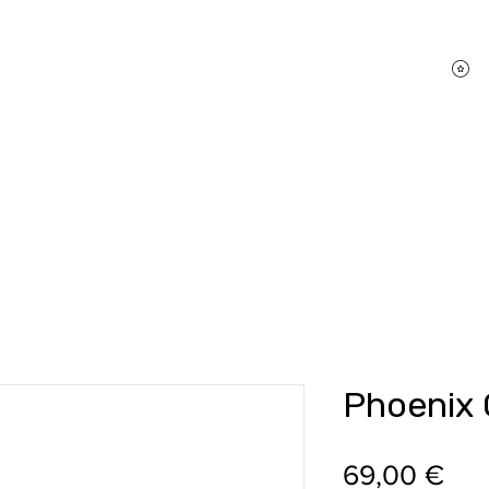
P
hifi Shop
Sound Pakete
Dienstleistungen
Phoenix
Pre
69,00 €