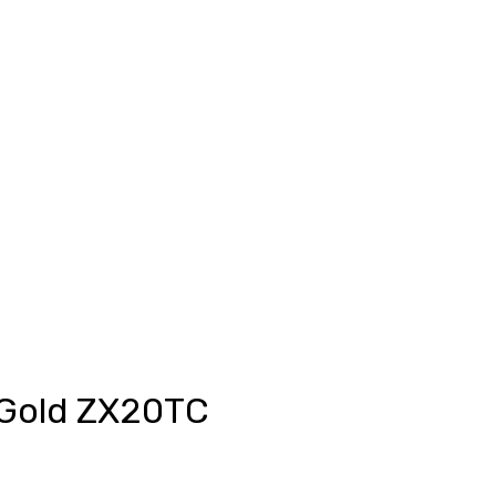
Anmelden
unkte ansehen
Events/News
Kontakt
 Gold ZX20TC
is