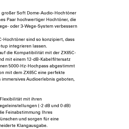
mm großer Soft Dome-Audio-Hochtöner
hes Paar hochwertiger Hochtöner, die
-Wege- oder 3-Wege-System verbessern
C-Hochtöner sind so konzipiert, dass
etup integrieren lassen.
auf die Kompatibilität mit der ZX65C-
nd mit einem 12-dB-Kabelfiltersatz
f einen 5000-Hz-Hochpass abgestimmt
ion mit dem ZX65C eine perfekte
n immersives Audioerlebnis geboten,
exibilität mit ihren
Pegeleinstellungen (-2 dB und 0 dB)
die Feinabstimmung Ihres
ünschen und sorgen für eine
neiderte Klangausgabe.