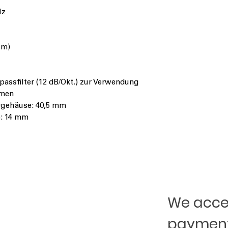
Hz
 m)
ssfilter (12 dB/Okt.) zur Verwendung
emen
gehäuse: 40,5 mm
e: 14 mm
We accep
payment