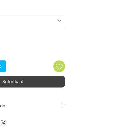
b
Sofortkauf
ion
ed
 Bordon, Hants, GU35 9QE