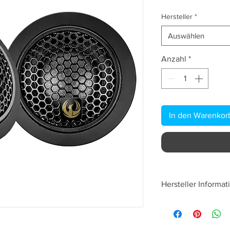
Hersteller
*
Auswählen
Anzahl
*
In den Warenkor
Hersteller Informat
AAMP Global Limit
25B Woolmer Way,