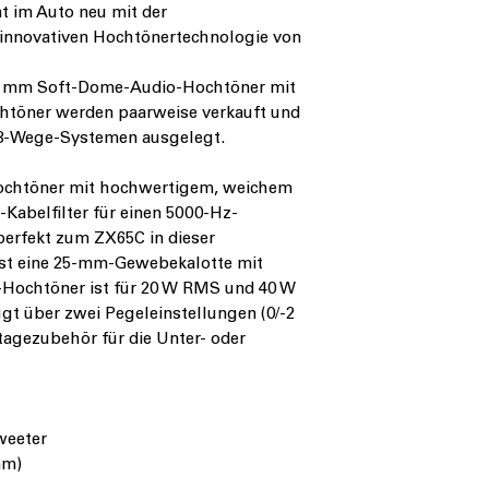
nt im Auto neu mit der
r innovativen Hochtönertechnologie von
/20 mm Soft-Dome-Audio-Hochtöner mit
chtöner werden paarweise verkauft und
r 3-Wege-Systemen ausgelegt.
Hochtöner mit hochwertigem, weichem
-Kabelfilter für einen 5000-Hz-
perfekt zum ZX65C in dieser
ist eine 25-mm-Gewebekalotte mit
ochtöner ist für 20 W RMS und 40 W
ügt über zwei Pegeleinstellungen (0/-2
agezubehör für die Unter- oder
weeter
mm)