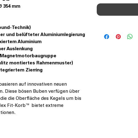
 Ø 354 mm
ound-Technik)
r und belüfteter Aluminiumlegierung
xiertem Aluminium
er Auslenkung
e Magnetmotorbaugruppe
hlitz montiertes Rahmenmuster)
ntegriertem Zierring
sieren auf innovativen neuen
n. Diese bösen Buben verfügen über
 die die Oberfläche des Kegels um bis
lex Fit-Korb™ bietet extreme
ationen.