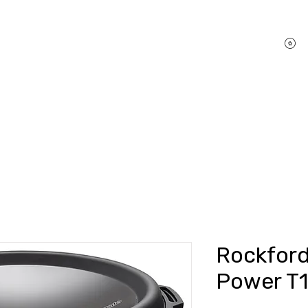
P
hifi Shop
Sound Pakete
Dienstleistungen
Rockford
Power T