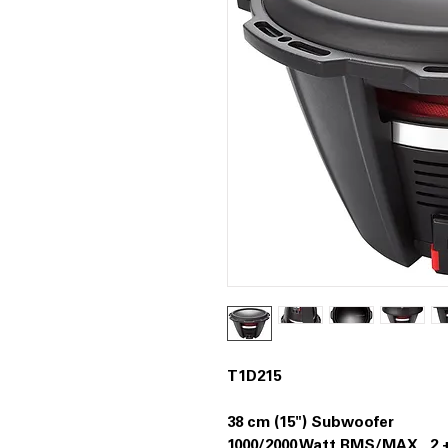
T1D215
38 cm (15") Subwoofer
1000/2000 Watt RMS/MAX., 2 +