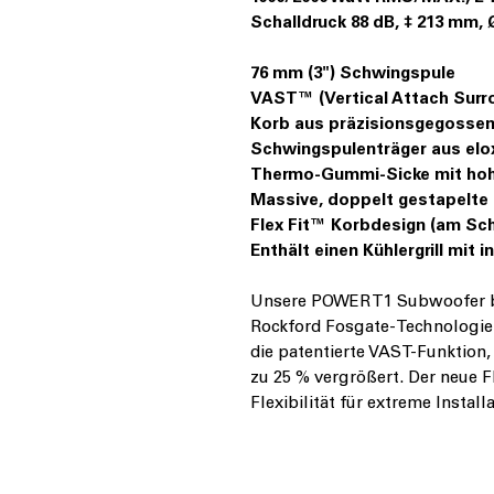
Schalldruck 88 dB, ‡ 213 mm,
76 mm (3") Schwingspule
VAST™ (Vertical Attach Surr
Korb aus präzisionsgegossene
Schwingspulenträger aus elo
Thermo-Gummi-Sicke mit hoh
Massive, doppelt gestapelt
Flex Fit™ Korbdesign (am Sc
Enthält einen Kühlergrill mit i
Unsere POWER T1 Subwoofer ba
Rockford Fosgate-Technologie
die patentierte VAST-Funktion,
zu 25 % vergrößert. Der neue F
Flexibilität für extreme Install