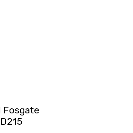
Anmelden
unkte ansehen
Events/News
Kontakt
 Fosgate
1D215