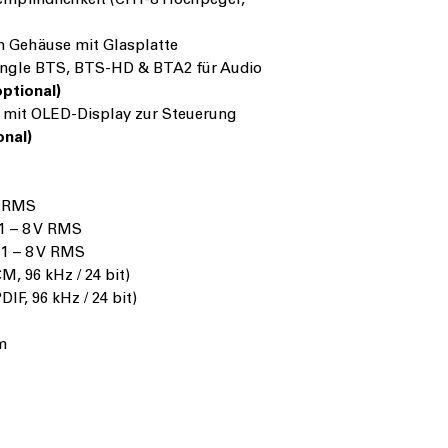
empfindlichkeit (CH1-8 Hochpegel,
m Gehäuse mit Glasplatte
ongle BTS, BTS-HD & BTA2 für Audio
optional)
1 mit OLED-Display zur Steuerung
onal)
V RMS
1 – 8 V RMS
 1 – 8 V RMS
M, 96 kHz / 24 bit)
IF, 96 kHz / 24 bit)
m