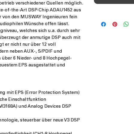
betrieb verschiedener Quellen möglich.
ate-of-the-Art DSP-Chip ADAU1452 aus
r von den MUSWAY Ingenieuren fein
udiophilen Wünsche offen lässt.
niveau, welches sich u.a. durch sehr
, überzeugt der anmutige DSP auch mit
t er nicht nur über 12 voll
dern neben AUX-, S/PDIF und
 über 6 Nieder- und 8 Hochpegel-
neuestem EPS ausgestattet und
ang mit EPS (Error Protection System)
che Einschaltfunktion
CM3168A) und Analog Devices DSP
hnologie, steuerbar über neue V3 DSP