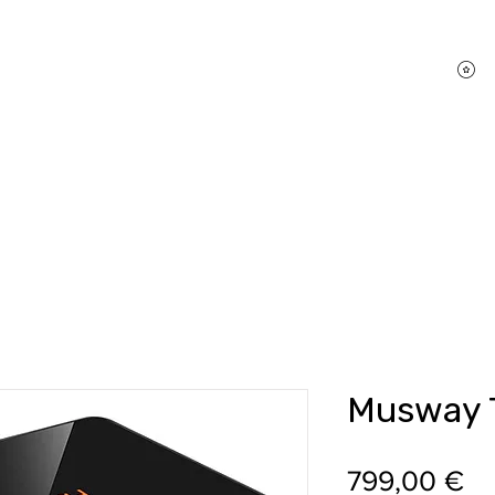
P
hifi Shop
Sound Pakete
Dienstleistungen
Musway 
Pr
799,00 €