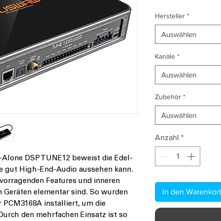
Hersteller
*
Auswählen
Kanäle
*
Auswählen
Zubehör
*
Auswählen
Anzahl
*
-Alone DSP TUNE12 beweist die Edel-
 gut High-End-Audio aussehen kann.
vorragenden Features und inneren
In den Warenkor
n Geräten elementar sind. So wurden
r PCM3168A installiert, um die
Durch den mehrfachen Einsatz ist so