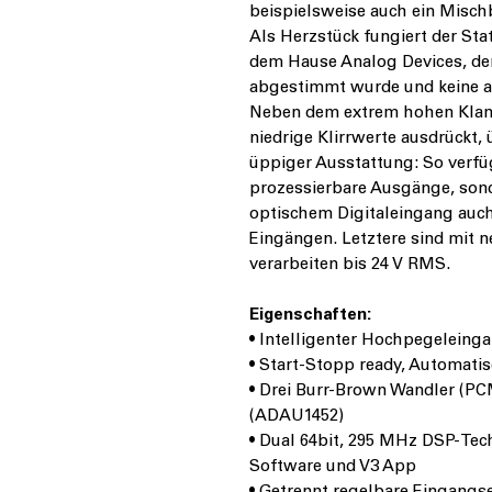
beispielsweise auch ein Misch
Als Herzstück fungiert der St
dem Hause Analog Devices, de
abgestimmt wurde und keine a
Neben dem extrem hohen Klang
niedrige Klirrwerte ausdrückt
üppiger Ausstattung: So verfüg
prozessierbare Ausgänge, son
optischem Digitaleingang auch
Eingängen. Letztere sind mit 
verarbeiten bis 24 V RMS.
Eigenschaften:
• Intelligenter Hochpegeleing
• Start-Stopp ready, Automatis
• Drei Burr-Brown Wandler (P
(ADAU1452)
• Dual 64bit, 295 MHz DSP-Tec
Software und V3 App