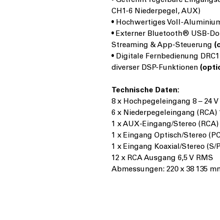
• Getrennt regelbare Eingangs
CH1-6 Niederpegel, AUX)
• Hochwertiges Voll-Aluminiu
• Externer Bluetooth® USB-D
Streaming & App-Steuerung
(
• Digitale Fernbedienung DRC
diverser DSP-Funktionen
(opti
Technische Daten:
8 x Hochpegeleingang 8 – 24 
6 x Niederpegeleingang (RCA) 
1 x AUX-Eingang/Stereo (RCA)
1 x Eingang Optisch/Stereo (PC
1 x Eingang Koaxial/Stereo (S/PD
12 x RCA Ausgang 6,5 V RMS
Abmessungen: 220 x 38 135 m