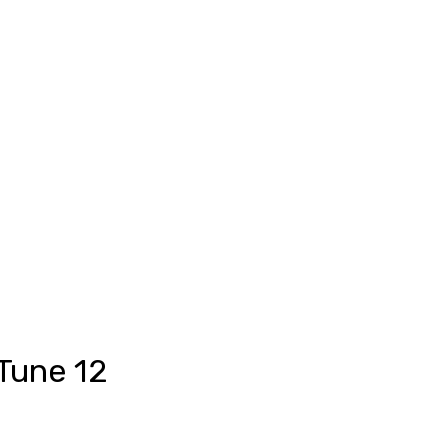
Anmelden
unkte ansehen
Events/News
Kontakt
Tune 12
eis